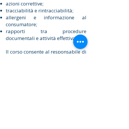
azioni correttive;
tracciabilità e rintracciabilità;
allergeni e informazione al
consumatore;
rapporti tra procedure
documentali e attività effettiva.
Il corso consente al responsabile di
comprendere il proprio ruolo nel
sistema di autocontrollo e di
verificare che le procedure
aziendali siano applicate in modo
corretto.
Supporto consulenziale
Cocollini & Partners affianca
titolari, responsabili e preposti
nella corretta individuazione del
percorso formativo richiesto, nella