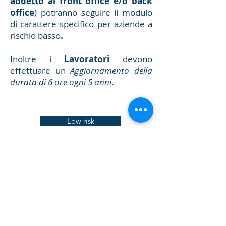
addetto al front office e/o back
office
) potranno seguire il modulo
di carattere specifico per aziende a
rischio basso
.
Inoltre i
Lavoratori
devono
effettuare un
Aggiornamento della
durata di 6 ore ogni 5 anni
.
Low risk
Low risk
Medium risk
Update