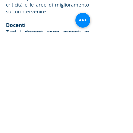
criticità e le aree di miglioramento
su cui intervenire.
Docenti
Tutti i
docenti sono esperti in
materia di salute e sicurezza sul
lavoro
con pluriennale esperienza,
in grado di offrire ai partecipanti
elementi didattici in materia di
salute e sicurezza sul lavoro, sia di
carattere teorico che pratico, con
esempi tratti dall’esperienza
lavorativa. Tutti i docenti sono
formatori qualificati ai sensi del D.I.
6/3/13, in possesso delle qualifiche
previste dall'
Accordo Stato
Regioni del 17/04/2025, rep. atti
n. 59/CSR
, e dal
D.l. 6/3/13
.