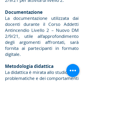
2/9/21 per attività di livello 2.
Documentazione
La documentazione utilizzata dai
docenti durante il Corso Addetti
Antincendio Livello 2 – Nuovo DM
2/9/21, utile all’approfondimento
degli argomenti affrontati, sarà
fornita ai partecipanti in formato
digitale.
Metodologia didattica
La didattica è mirata allo studio delle
problematiche e dei comportamenti
antincendio ed all’effettuazione di
una prova pratica di spegnimento.
Il corso si svilupperà sulla base di
specifici sussidi audiovisivi
predisposti al fine di facilitare il
miglior apprendimento delle