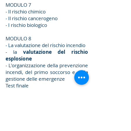
MODULO 7
- Il rischio chimico
- Il rischio cancerogeno
- I rischio biologico
MODULO 8
- La valutazione del rischio incendio
- la
valutazione del rischio
esplosione
- L'organizzazione della prevenzione
incendi, del primo soccorso e della
gestione delle emergenze
Test finale
Metodologia didattica
I corsi sono svolti con metodo
altamente interattivo, in modo da
coinvolgere gli allievi, sollecitarne
l’interesse, favorire la discussione