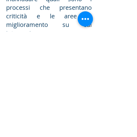
processi che presentano
criticità e le aree di
miglioramento su cui
intervenire.
Docenti
Tutti i docenti sono esperti in
materia di salute e sicurezza
sul lavoro con pluriennale
esperienza, in grado di offrire
ai partecipanti elementi
didattici in materia di salute e
sicurezza sul lavoro, sia di
carattere teorico che pratico,
con esempi tratti
dall’esperienza lavorativa.