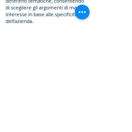
differenti tematiche, consentendo
di scegliere gli argomenti di maggior
interesse in base alle specificità
dell’azienda.
I corsi consentono di
adempiere
all’obbligo di Aggiornamento
formativo per Rappresentanti
dei Lavoratori per la
Sicurezza
previsto dall’art. 37,
comma 11, del D.Lgs. 81/08.
Powered by
www.unitysite.it
Cocollini & Partners |
Privacy
|
Copyright © 2026. All Rights Reserved.