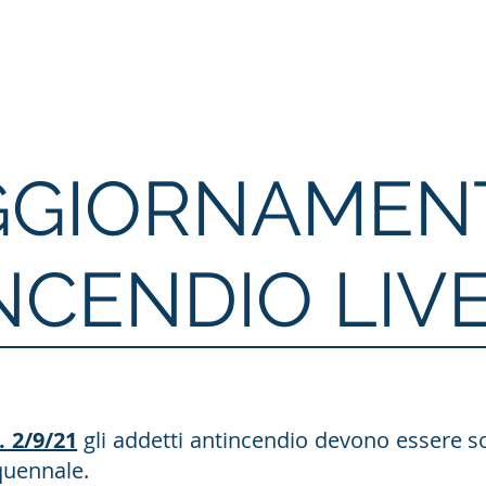
Home
Formazione
Aree attività
Professionist
GGIORNAMEN
NCENDIO LIVE
. 2/9/21
gli addetti antincendio devono essere 
quennale.